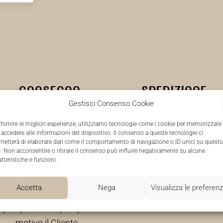
CONSEGNA
SPEDIZIONE
Gestisci Consenso Cookie
DELL’ORDINE
Le spedizioni in Italia e all’es
 fornire le migliori esperienze, utilizziamo tecnologie come i cookie per memorizzare
 accedere alle informazioni del dispositivo. Il consenso a queste tecnologie ci
sono effettuate tramite corr
tti i Clienti che effettuano un
metterà di elaborare dati come il comportamento di navigazione o ID unici su questo
espresso. Come richiesto da
dine stabiliscono un rapporto
o. Non acconsentire o ritirare il consenso può influire negativamente su alcune
atteristiche e funzioni.
leggi che regolano il commer
merciale con Atelier Bimbi e
tutte le spedizioni sono alle
si impegnano pertanto ad
Accetta
Nega
Visualizza le preferen
da fattura ufficiale che dichi
accettare la consegna del
il…
oprio pacco. Se per qualsiasi
motivo il Cliente…