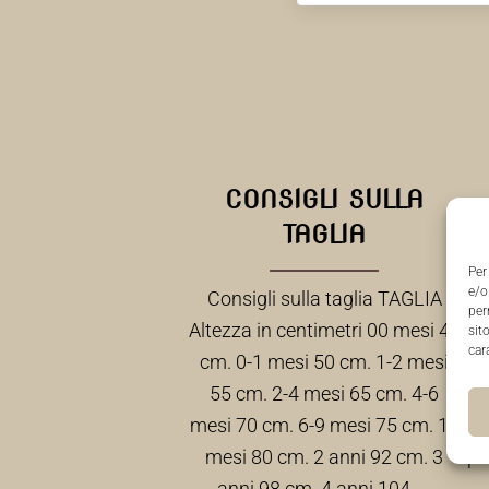
CONSIGLI SULLA
TAGLIA
Per
e/o
Consigli sulla taglia TAGLIA
Tu
per
Altezza in centimetri 00 mesi 46
or
sit
car
cm. 0-1 mesi 50 cm. 1-2 mesi
com
55 cm. 2-4 mesi 65 cm. 4-6
mesi 70 cm. 6-9 mesi 75 cm. 12
mesi 80 cm. 2 anni 92 cm. 3
pr
anni 98 cm. 4 anni 104 …