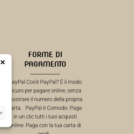
FORME DI
PAGAMENTO
tero
iere
PayPal Cos’è PayPal? È il modo
lle
sicuro per pagare online, senza
cio,
mostrare il numero della propria
gate
carta. PayPal è Comodo: Paga
ze
ara
in un clic tutti i tuoi acquisti
online. Paga con la tua carta di
credi…